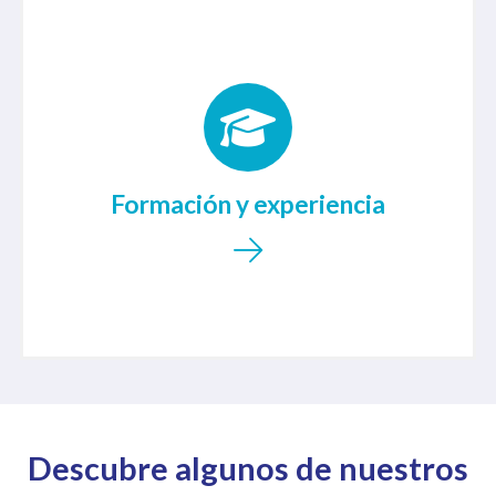
Nuestros fisioterapeutas poseen una formación
sólida y una vasta experiencia en el campo, lo
que nos permite abordar una amplia gama de
Formación y experiencia
problemas músculo-esqueléticos con la
máxima competencia.
Descubre algunos de nuestros