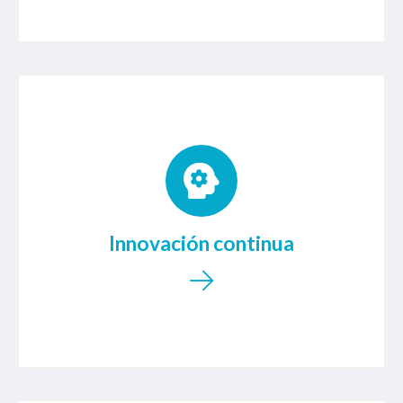
Nuestro centro de fisioterapia está equipado
con la última tecnología en tratamientos
fisioterapéuticos. Buscamos constantemente
nuevas técnicas y herramientas que nos
Innovación continua
permitan ofrecer un servicio excepcional a
nuestros pacientes.